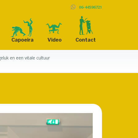
06-44596721
Capoeira
Video
Contact
luk en een vitale cultuur