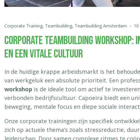
Corporate Training
,
Teambuilding
,
Teambuilding Amsterdam
10
CORPORATE TEAMBUILDING WORKSHOP: I
EN EEN VITALE CULTUUR
In de huidige krappe arbeidsmarkt is het behoude
van werkgeluk een absolute prioriteit. Een profes
workshop
is de ideale tool om actief te investere
verbonden bedrijfscultuur. Capoeira biedt een un
beweging, mentale focus en diepe sociale interact
Onze corporate trainingen zijn specifiek ontwikkel
zich op actuele thema’s zoals stressreductie, duu
leiderschap. Door samen complexe ritmes te coör