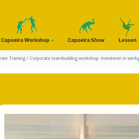
Capoeira Workshop
Capoeira Show
Lessen
BLOG
ate Training
Corporate teambuilding workshop: Investeren in werkge