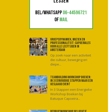
LESSEN
BEL/WHATSAPP
06-44596721
OF
MAIL
Groepsdynamiek, muziek en
professionaliteit: Capoeirales
voor alle leeftijden in
Amsterdam
Op zoek naar een activiteit
die cultuur, beweging en
diepe...
Teambuilding workshop boeken:
In 3 eenvoudige stappen naar een
geslaagd event
In 3 Stappen een Energieke
Workshop Boeken bij
Batuque Capoeira...
Bedrijfsworkshop op locatie