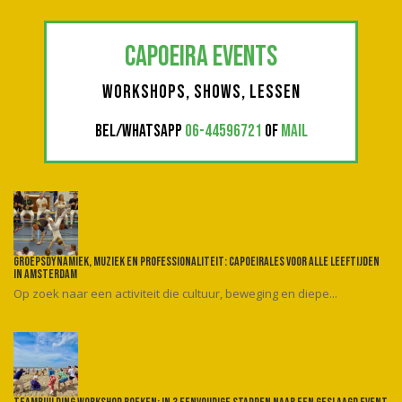
CAPOEIRA EVENTS
WORKSHOPS, SHOWS, LESSEN
BEL/WHATSAPP
06-44596721
OF
MAIL
Groepsdynamiek, muziek en professionaliteit: Capoeirales voor alle leeftijden
in Amsterdam
Op zoek naar een activiteit die cultuur, beweging en diepe...