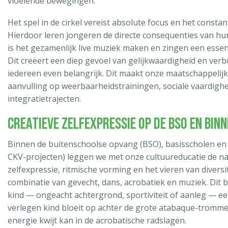
vloeiende bewegingen.
Het spel in de cirkel vereist absolute focus en het constan
Hierdoor leren jongeren de directe consequenties van hu
is het gezamenlijk live muziek maken en zingen een essen
Dit creëert een diep gevoel van gelijkwaardigheid en ver
iedereen even belangrijk. Dit maakt onze maatschappelij
aanvulling op weerbaarheidstrainingen, sociale vaardighei
integratietrajecten.
Creatieve Zelfexpressie op de BSO en bin
Binnen de buitenschoolse opvang (BSO), basisscholen en 
CKV-projecten) leggen we met onze cultuureducatie de nad
zelfexpressie, ritmische vorming en het vieren van diversi
combinatie van gevecht, dans, acrobatiek en muziek. Dit 
kind — ongeacht achtergrond, sportiviteit of aanleg — ee
verlegen kind bloeit op achter de grote atabaque-trommel,
energie kwijt kan in de acrobatische radslagen.