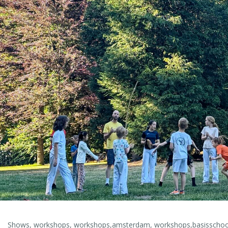
Shows
,
workshops
,
workshops,amsterdam
,
workshops,basisschoo