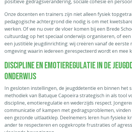
positieve gedragsverandering, sociale cohesie en persoon
Onze docenten en trainers zijn niet alleen fysiek topget
pedagogische achtergrond die nodig is om met kwetsbare
werken. Of we nu over de vloer komen bij een Brede Schoo
cultuurdag op het speciaal onderwijs organiseren, of een 
een justitiële jeugdinrichting: wij creëren vanaf de eerste
omgeving waarin iedereen gerespecteerd wordt en mee k
Discipline en Emotieregulatie in de Jeugd
Onderwijs
In gesloten instellingen, de jeugddetentie en binnen het 
methodiek van Batuque Capoeira strategisch in als tool 
discipline, emotieregulatie en wederzijds respect. Jongere
communicatie of kampen met gedragsproblemen, vinden in
een gezonde uitlaatklep. Deelnemers leren hun fysieke kr
ander te respecteren en opgekropte frustraties of agress