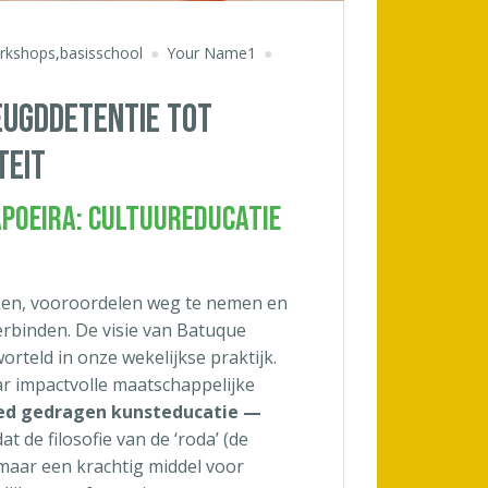
rkshops,basisschool
Your Name1
JEUGDDETENTIE TOT
TEIT
poeira: Cultuureducatie
eken, vooroordelen weg te nemen en
erbinden. De visie van Batuque
orteld in onze wekelijkse praktijk.
ar impactvolle maatschappelijke
eed gedragen kunsteducatie —
at de filosofie van de ‘roda’ (de
, maar een krachtig middel voor