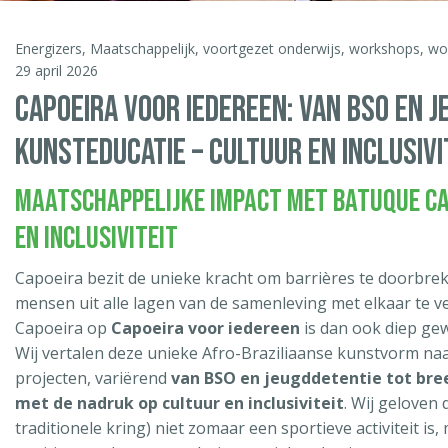
Energizers
,
Maatschappelijk
,
voortgezet onderwijs
,
workshops
,
wo
29 april 2026
CAPOEIRA VOOR IEDEREEN: VAN BSO EN 
KUNSTEDUCATIE – CULTUUR EN INCLUSIVI
Maatschappelijke Impact met Batuque Ca
en Inclusiviteit
Capoeira bezit de unieke kracht om barrières te doorbr
mensen uit alle lagen van de samenleving met elkaar te v
Capoeira op
Capoeira voor iedereen
is dan ook diep gew
Wij vertalen deze unieke Afro-Braziliaanse kunstvorm na
projecten, variërend
van BSO en jeugddetentie tot br
met de nadruk op cultuur en inclusiviteit
. Wij geloven d
traditionele kring) niet zomaar een sportieve activiteit is