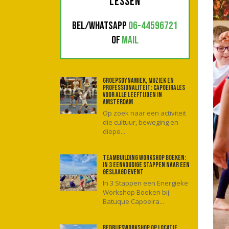
LESSEN
BEL/WHATSAPP
06-44596721
OF
MAIL
Groepsdynamiek, muziek en
professionaliteit: Capoeirales
voor alle leeftijden in
Amsterdam
Op zoek naar een activiteit
die cultuur, beweging en
diepe...
Teambuilding workshop boeken:
In 3 eenvoudige stappen naar een
geslaagd event
In 3 Stappen een Energieke
Workshop Boeken bij
Batuque Capoeira...
Bedrijfsworkshop op locatie