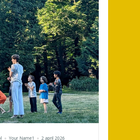
l
Your Name1
2 april 2026